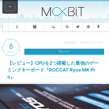
投稿日時：2013年12月11日
8
PCパーツ
コメント
【レビュー】CPUを2つ搭載した最強のゲー
ミングキーボード『ROCCAT Ryos MK Pr
o』