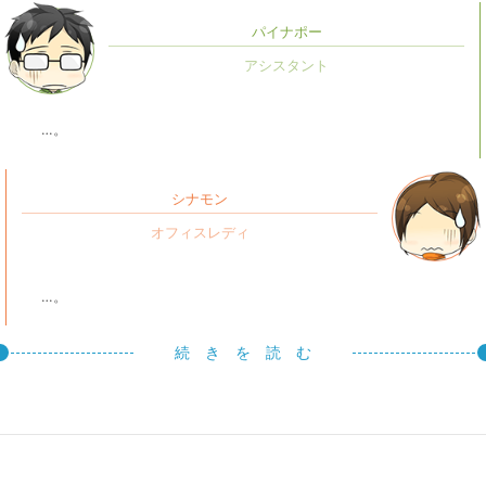
パイナポー
…。
シナモン
…。
続 き を 読 む