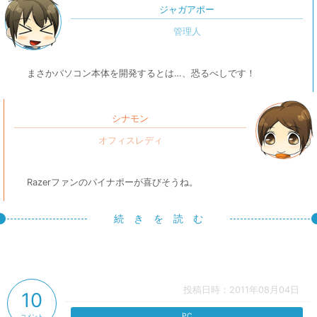
ジャガアポー
まさかパソコン本体を開発するとは…、恐るべしです！
シナモン
Razerファンのパイナポーが喜びそうね。
続 き を 読 む
投稿日時：2011年08月04日
10
PC
コメント