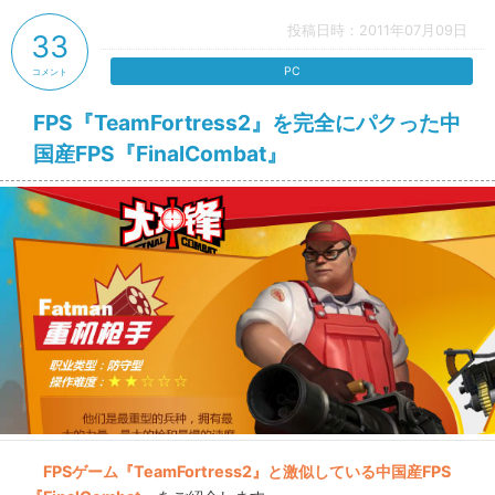
投稿日時：2011年07月09日
33
PC
コメント
FPS『TeamFortress2』を完全にパクった中
国産FPS『FinalCombat』
FPSゲーム『TeamFortress2』と激似している中国産FPS