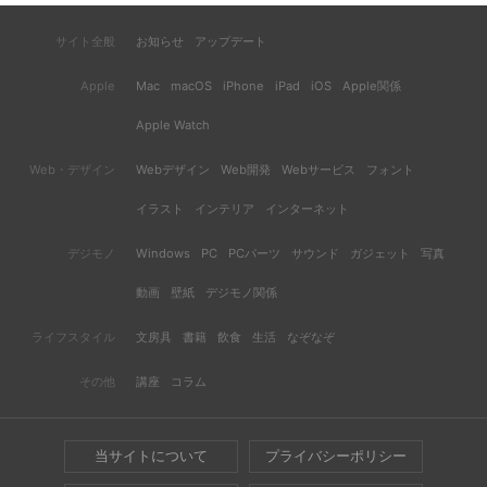
サイト全般
お知らせ
アップデート
Apple
Mac
macOS
iPhone
iPad
iOS
Apple関係
Apple Watch
Web・デザイン
Webデザイン
Web開発
Webサービス
フォント
イラスト
インテリア
インターネット
デジモノ
Windows
PC
PCパーツ
サウンド
ガジェット
写真
動画
壁紙
デジモノ関係
ライフスタイル
文房具
書籍
飲食
生活
なぞなぞ
その他
講座
コラム
当サイトについて
プライバシーポリシー