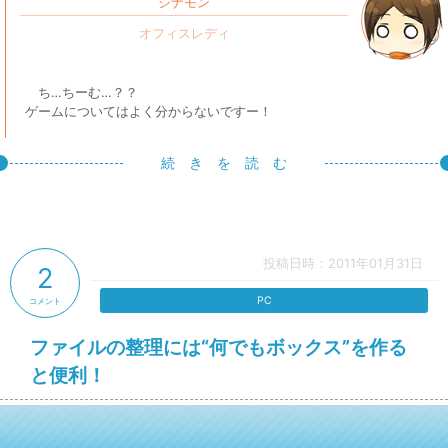
シナモン
ち…ちーむ…？？
ゲームについてはよく分からないですー！
続 き を 読 む
投稿日時：2011年01月31日
2
PC
コメント
ファイルの整理には“何でもボックス”を作る
と便利！