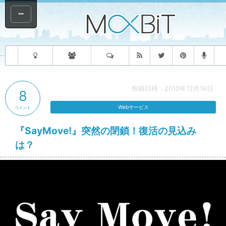
投稿日時：2010年12月16日
8
Webサービス
コメント
『SayMove!』突然の閉鎖！復活の見込み
は？