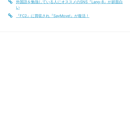
外国語を勉強している人にオススメのSNS『Lang-8』が超面白
い
『FC2』に買収され『SayMove!』が復活！