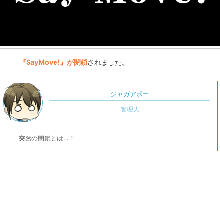
『SayMove!』が閉鎖
されました。
ジャガアポー
突然の閉鎖とは…！