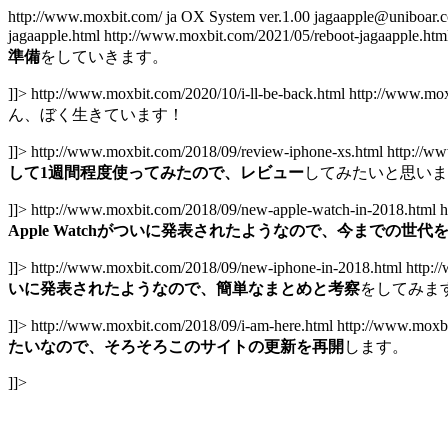
http://www.moxbit.com/
ja
OX System ver.1.00
jagaapple@uniboar.
jagaapple.html
http://www.moxbit.com/2021/05/reboot-jagaapple.ht
準備
をしていきます。
]]>
http://www.moxbit.com/2020/10/i-ll-be-back.html
http://www.mox
ん、ぼく生きています！
]]>
http://www.moxbit.com/2018/09/review-iphone-xs.html
http://w
して1週間程度使ってみたので、レビュー
してみたいと思いま
]]>
http://www.moxbit.com/2018/09/new-apple-watch-in-2018.html
h
Apple Watchがついに発表されたようなので、今までの
]]>
http://www.moxbit.com/2018/09/new-iphone-in-2018.html
http:
いに発表されたようなので、簡単なまとめと考察
をしてみま
]]>
http://www.moxbit.com/2018/09/i-am-here.html
http://www.moxb
たいなので、そろそろこのサイトの更新を再開
します。
]]>