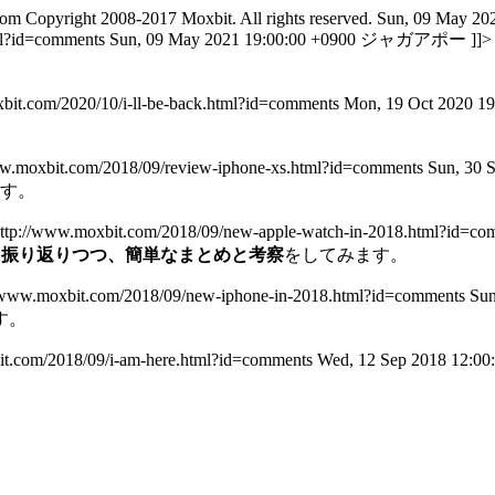
com
Copyright 2008-2017 Moxbit. All rights reserved.
Sun, 09 May 20
ml?id=comments
Sun, 09 May 2021 19:00:00 +0900
ジャガアポー
]]
bit.com/2020/10/i-ll-be-back.html?id=comments
Mon, 19 Oct 2020 19
ww.moxbit.com/2018/09/review-iphone-xs.html?id=comments
Sun, 30 
す。
ttp://www.moxbit.com/2018/09/new-apple-watch-in-2018.html?id=co
世代を振り返りつつ、簡単なまとめと考察
をしてみます。
//www.moxbit.com/2018/09/new-iphone-in-2018.html?id=comments
Sun
す。
it.com/2018/09/i-am-here.html?id=comments
Wed, 12 Sep 2018 12:00