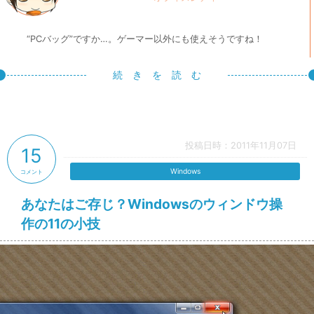
“PCバッグ”ですか…。ゲーマー以外にも使えそうですね！
続 き を 読 む
投稿日時：2011年11月07日
15
Windows
コメント
あなたはご存じ？Windowsのウィンドウ操
作の11の小技