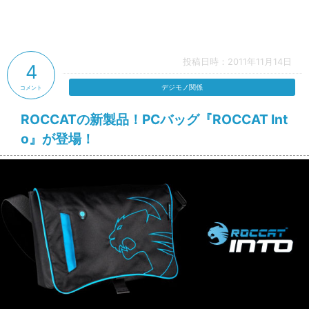
投稿日時：2011年11月14日
4
デジモノ関係
コメント
ROCCATの新製品！PCバッグ『ROCCAT Int
o』が登場！