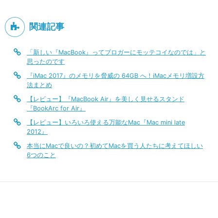
関連記事
「新しい『MacBook』ってブロガーにモッテコイなのでは」と
思ったのです
『iMac 2017』のメモリを脅威の 64GB へ！iMacメモリ増設方
法まとめ
【レビュー】『MacBook Air』を美しく見せるスタンド
『BookArc for Air』
【レビュー】いろいろ使える万能なMac『Mac mini late
2012』
本当にMacで良いの？初めてMacを買う人たちに考えてほしい
6つのこと