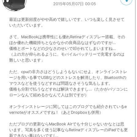
2015年05月07日 00:05
最近は更新頻度がやや高めで嬉しいです、いつも楽しく見させて
いただいています。
さて、MacBookは携帯性にも優れRetinaディスプレー搭載、その
ほか優れた機能持ちとなかなかの良商品なはずなのですが…
価格とポートなどの少なさのせいで叩かれてしまいますね…
（上の方が仰られるように、モバイルバッテリーで充電するのは
難しいと思います」
ただ、cpuの非力さはどうしようもないにせよ、オンラインストレ
ージを用いる事でUSBなどのストレスを解消したり、Bluetoothの
マウスなどを使うなどすれば問題なさそうな気もします。
価格も分割で払うなどすれば解決できますし…（たかがパソコンに
ローンなんて組めるかなんて人は別ですが）
オンラインストレージに関してはこのブログでも紹介されているe
vernoteがオススメですね！（あとDropboxも併用）
ただブログの更新ならMacBook Airでも十分じゃないかなとは思
います。写真を多く使う記事ならRetinaディスプレーのiPadでも更
新できない事はないですし。