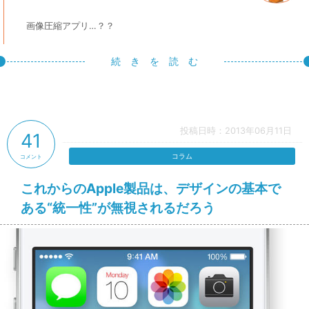
画像圧縮アプリ…？？
続 き を 読 む
投稿日時：2013年06月11日
41
コラム
コメント
これからのApple製品は、デザインの基本で
ある“統一性”が無視されるだろう