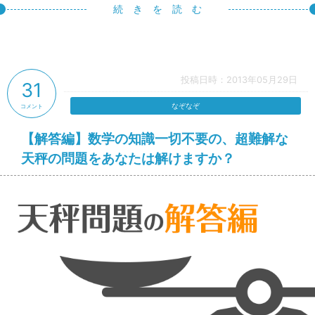
続 き を 読 む
投稿日時：2013年05月29日
31
なぞなぞ
コメント
【解答編】数学の知識一切不要の、超難解な
天秤の問題をあなたは解けますか？