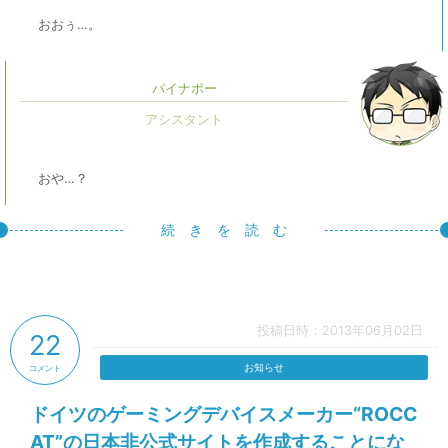
おおぅ…。
パイナポー
おや…？
続 き を 読 む
投稿日時：2013年06月02日
22
お知らせ
コメント
ドイツのゲーミングデバイスメーカー“ROCC
AT”の日本非公式サイトを作成することにな