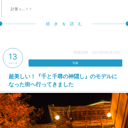
計算ッ…！！
続 き を 読 む
投稿日時：2013年05月04日
13
写真
コメント
超美しい！『千と千尋の神隠し』のモデルに
なった街へ行ってきました