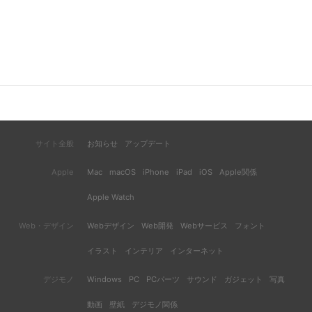
サイト全般
お知らせ
アップデート
Apple
Mac
macOS
iPhone
iPad
iOS
Apple関係
Apple Watch
Web・デザイン
Webデザイン
Web開発
Webサービス
フォント
イラスト
インテリア
インターネット
デジモノ
Windows
PC
PCパーツ
サウンド
ガジェット
写真
動画
壁紙
デジモノ関係