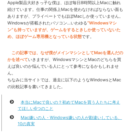
Apple製品大好きっ子な僕は、ほぼ毎日8時間以上Macに触れ
続けています。仕事の関係上Macを使わなければならない面も
ありますが、プライベートでもほぼMacしか使っていません。
Windowsが搭載されたパソコン…いわゆる
“Windowsマシ
ン”も持っていますが、ゲームをするときしか使っていないた
め、ほぼゲーム専用機となっている状態
です。
この記事では、なぜ僕がメインマシンとしてMacを選んだの
かを述べて
いきますが、WindowsマシンとMacのどちらを買
えば良いのか悩んでいる人にとって参考になるかもしれませ
ん。
ちなみに当サイトでは、過去に以下のようなWindowsとMac
の比較記事を書いてきました。
本当にMacで良いの？初めてMacを買う人たちに考え
てほしい6つのこと
Mac嫌いの人・Windows嫌いの人が勘違いしている、
10の真実