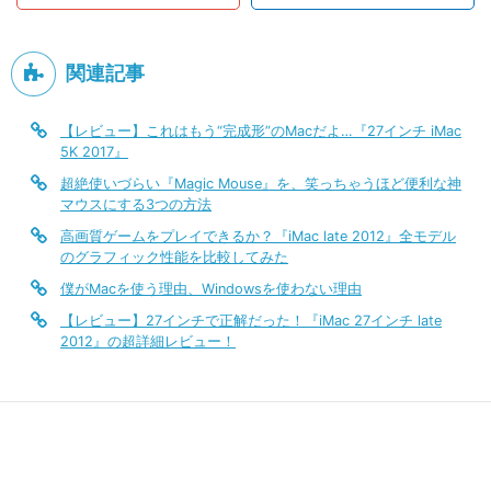
関連記事
【レビュー】これはもう“完成形”のMacだよ…『27インチ iMac
5K 2017』
超絶使いづらい『Magic Mouse』を、笑っちゃうほど便利な神
マウスにする3つの方法
高画質ゲームをプレイできるか？『iMac late 2012』全モデル
のグラフィック性能を比較してみた
僕がMacを使う理由、Windowsを使わない理由
【レビュー】27インチで正解だった！『iMac 27インチ late
2012』の超詳細レビュー！