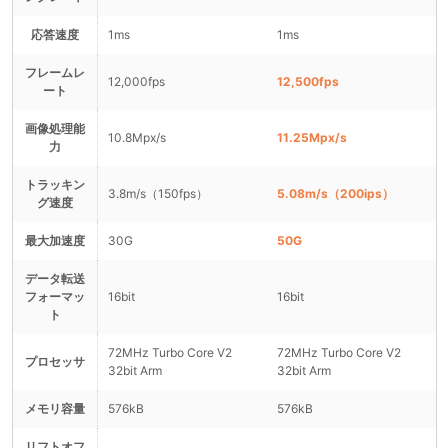
応答速度
1ms
1ms
フレームレ
12,000fps
12,500fps
ート
画像処理能
10.8Mpx/s
11.25Mpx/s
力
トラッキン
3.8m/s（150fps）
5.08m/s（200ips）
グ速度
最大加速度
30G
50G
データ転送
フォーマッ
16bit
16bit
ト
72MHz Turbo Core V2
72MHz Turbo Core V2
プロセッサ
32bit Arm
32bit Arm
メモリ容量
576kB
576kB
リフトオフ