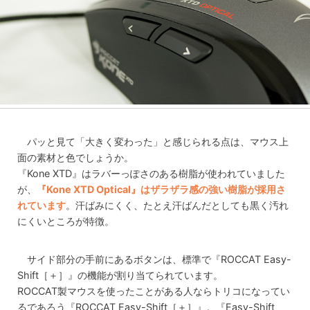
パッと見て「大きく変わった」と感じられる点は、マウス上
面の素材と色でしょうか。
『Kone XTD』はラバーっぽさのある樹脂が使われていました
が、
『Kone XTD Optical』はザラザラ感の強い樹脂が採用さ
れています
。汗ばみにくく、たとえ汗ばんだとしても黒く汚れ
にくいところが特徴。
サイド部分の手前にあるボタンは、標準で『ROCCAT Easy-
Shift［＋］』の機能が割り当てられています。
ROCCAT製マウスを使ったことがある人ならトリコになってい
るであろう『ROCCAT Easy-Shift［＋］』。『Easy-Shift