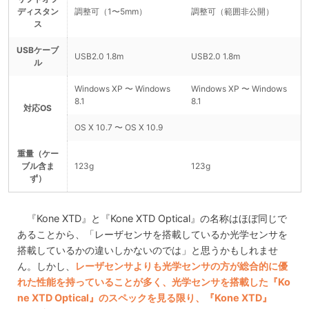
ディスタン
調整可（1〜5mm）
調整可（範囲非公開）
ス
USBケーブ
USB2.0 1.8m
USB2.0 1.8m
ル
Windows XP 〜 Windows
Windows XP 〜 Windows
8.1
8.1
対応OS
OS X 10.7 〜 OS X 10.9
重量（ケー
ブル含ま
123g
123g
ず）
『Kone XTD』と『Kone XTD Optical』の名称はほぼ同じで
あることから、「レーザセンサを搭載しているか光学センサを
搭載しているかの違いしかないのでは」と思うかもしれませ
ん。しかし、
レーザセンサよりも光学センサの方が総合的に優
れた性能を持っていることが多く、光学センサを搭載した『Ko
ne XTD Optical』のスペックを見る限り、『Kone XTD』