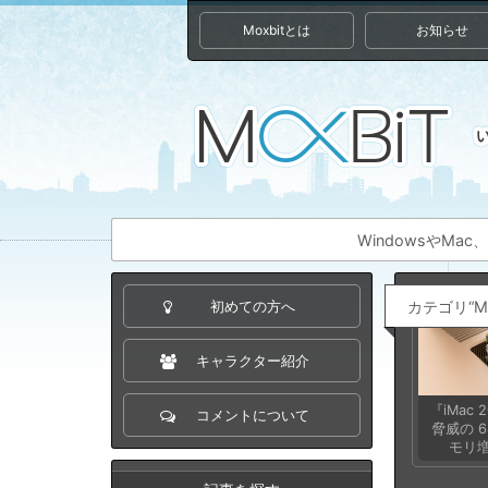
Moxbitとは
お知らせ
WindowsやM
カテゴリ“M
初めての方へ
キャラクター紹介
『iMac
コメントについて
脅威の 6
モリ