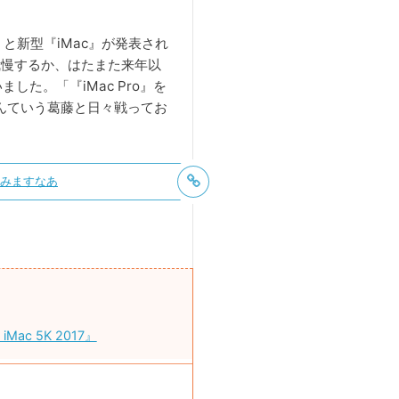
o』と新型『iMac』が発表され
で我慢するか、はたまた来年以
した。「『iMac Pro』を
なんていう葛藤と日々戦ってお
か悩みますなあ
c 5K 2017』