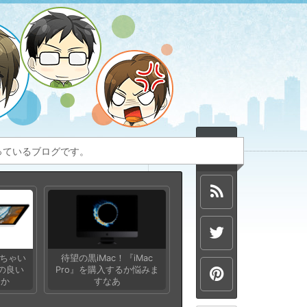
扱っているブログです。
っちゃい
待望の黒iMac！『iMac
』の良い
Pro』を購入するか悩みま
つか
すなあ