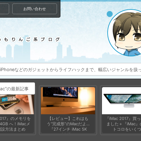
お問い合わせ
ac、iPhoneなどのガジェットからライフハックまで、幅広いジャンルを
ac”の最新記事
 2017』のメモリを
【レビュー】これはも
『iMac 2017』買
4GB へ！iMacメ
う“完成形”のMacだよ…
ました＋『iMac
増設方法まとめ
『27インチ iMac 5K
トコロをいく
2017』