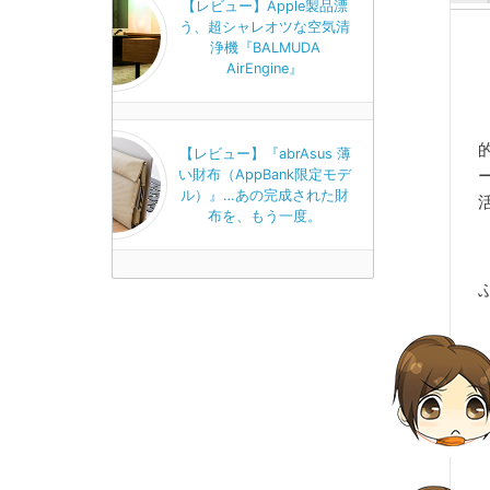
【レビュー】Apple製品漂
う、超シャレオツな空気清
浄機『BALMUDA
AirEngine』
【レビュー】『abrAsus 薄
い財布（AppBank限定モデ
ル）』…あの完成された財
布を、もう一度。