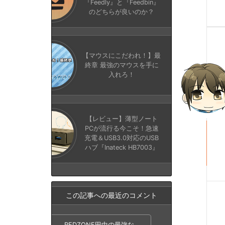
『Feedly』と『Feedbin』
のどちらが良いのか？
【マウスにこだわれ！】最
終章 最強のマウスを手に
入れろ！
【レビュー】薄型ノート
PCが流行る今こそ！急速
充電＆USB3.0対応のUSB
ハブ『Inateck HB7003』
この記事への最近のコメント
REDZONE田中の最強な