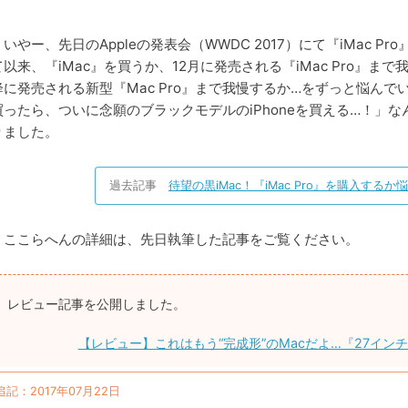
いやー、先日のAppleの発表会（WWDC 2017）にて『iMac Pr
て以来、『iMac』を買うか、12月に発売される『iMac Pro』ま
降に発売される新型『Mac Pro』まで我慢するか…をずっと悩んでいま
買ったら、ついに念願のブラックモデルのiPhoneを買える…！」
りました。
過去記事
待望の黒iMac！『iMac Pro』を購入する
ここらへんの詳細は、先日執筆した記事をご覧ください。
レビュー記事を公開しました。
【レビュー】これはもう“完成形”のMacだよ…『27インチ iMa
追記：2017年07月22日