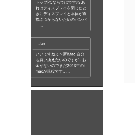
トップPCならではですね あ
れはディスプレイを閉じたと
きにディスプレイと本体が直
接ぶつからないためのバンパ
ー...
Jun
いいですねえ〜新iMac 自分
も買い換えたいのですが.. お
金がないのでまだ2013年のi
macが現役です.. ...