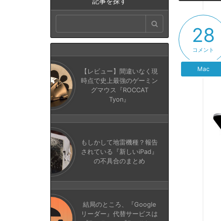
記事を探す
28
コメント
Mac
【レビュー】間違いなく現
時点で史上最強のゲーミン
グマウス『ROCCAT
Tyon』
もしかして地雷機種？報告
されている『新しいiPad』
の不具合のまとめ
結局のところ、『Google
リーダー』代替サービスは