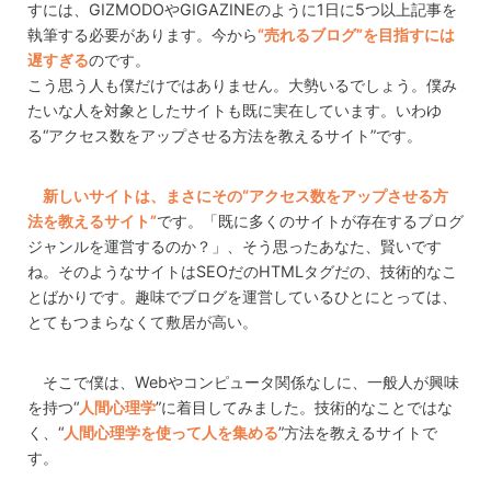
すには、GIZMODOやGIGAZINEのように1日に5つ以上記事を
執筆する必要があります。今から
“売れるブログ”を目指すには
遅すぎる
のです。
こう思う人も僕だけではありません。大勢いるでしょう。僕み
たいな人を対象としたサイトも既に実在しています。いわゆ
る“アクセス数をアップさせる方法を教えるサイト”です。
新しいサイトは、まさにその“アクセス数をアップさせる方
法を教えるサイト”
です。「既に多くのサイトが存在するブログ
ジャンルを運営するのか？」、そう思ったあなた、賢いです
ね。そのようなサイトはSEOだのHTMLタグだの、技術的なこ
とばかりです。趣味でブログを運営しているひとにとっては、
とてもつまらなくて敷居が高い。
そこで僕は、Webやコンピュータ関係なしに、一般人が興味
を持つ“
人間心理学
”に着目してみました。技術的なことではな
く、“
人間心理学を使って人を集める
”方法を教えるサイトで
す。