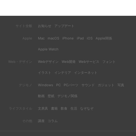
サイト全般
お知らせ
アップデート
Apple
Mac
macOS
iPhone
iPad
iOS
Apple関係
Apple Watch
Web・デザイン
Webデザイン
Web開発
Webサービス
フォント
イラスト
インテリア
インターネット
デジモノ
Windows
PC
PCパーツ
サウンド
ガジェット
写真
動画
壁紙
デジモノ関係
ライフスタイル
文房具
書籍
飲食
生活
なぞなぞ
その他
講座
コラム