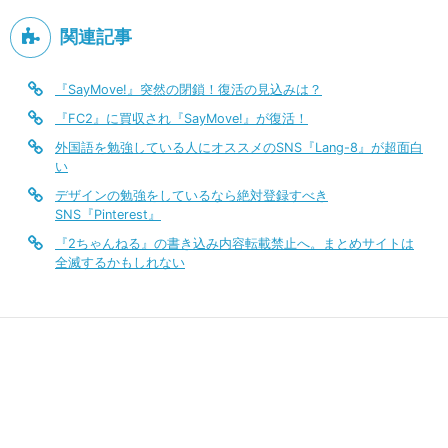
関連記事
『SayMove!』突然の閉鎖！復活の見込みは？
『FC2』に買収され『SayMove!』が復活！
外国語を勉強している人にオススメのSNS『Lang-8』が超面白
い
デザインの勉強をしているなら絶対登録すべき
SNS『Pinterest』
『2ちゃんねる』の書き込み内容転載禁止へ。まとめサイトは
全滅するかもしれない