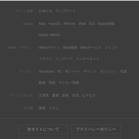
サイト全般
お知らせ
アップデート
Apple
Mac
macOS
iPhone
iPad
iOS
Apple関係
Apple Watch
Web・デザイン
Webデザイン
Web開発
Webサービス
フォント
イラスト
インテリア
インターネット
デジモノ
Windows
PC
PCパーツ
サウンド
ガジェット
写真
動画
壁紙
デジモノ関係
ライフスタイル
文房具
書籍
飲食
生活
なぞなぞ
その他
講座
コラム
当サイトについて
プライバシーポリシー