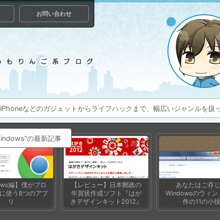
お問い合わせ
ac、iPhoneなどのガジェットからライフハックまで、幅広いジャンルを
indows”の最新記事
dows編】僕がブロ
【レビュー】日本郵政の
あなたはご存
に使う8つのアプ
年賀状作成ソフト『はが
Windowsのウィ
リ
きデザインキット2012』
作の11の小
を使ってみた