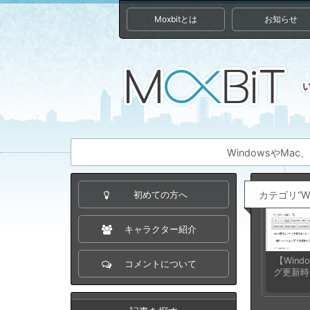
Moxbitとは
お知らせ
WindowsやM
カテゴリ“W
初めての方へ
キャラクター紹介
【Win
コメントについて
グ更新時