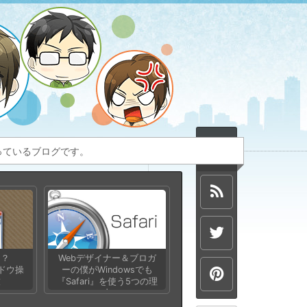
扱っているブログです。
じ？
Webデザイナー＆ブロガ
ンドウ操
ーの僕がWindowsでも
技
『Safari』を使う5つの理
由