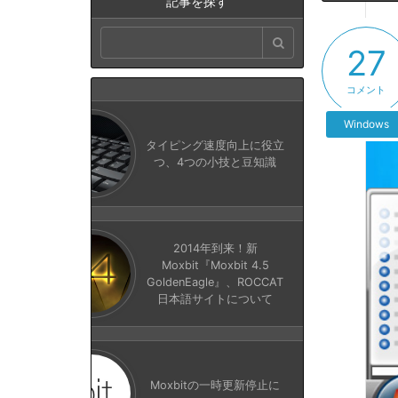
記事を探す
27
コメント
Windows
タイピング速度向上に役立
つ、4つの小技と豆知識
2014年到来！新
Moxbit『Moxbit 4.5
GoldenEagle』、ROCCAT
日本語サイトについて
Moxbitの一時更新停止に