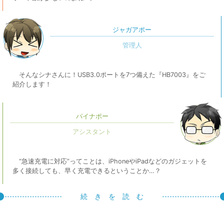
ジャガアポー
そんなシナさんに！USB3.0ポートを7つ備えた『HB7003』をご
紹介します！
パイナポー
“急速充電に対応”ってことは、iPhoneやiPadなどのガジェットを
多く接続しても、早く充電できるということか…？
続 き を 読 む