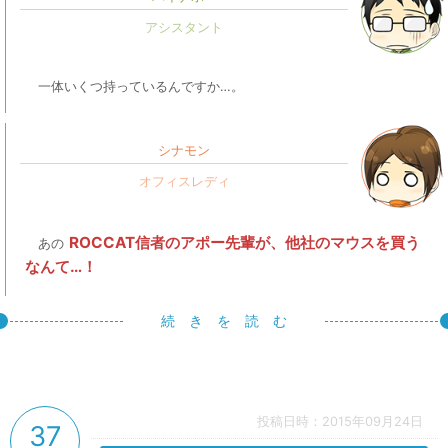
一体いくつ持っているんですか…。
シナモン
ROCCAT信者のアポー先輩が、他社のマウスを買う
あの
なんて…！
続 き を 読 む
投稿日時：2015年09月24日
37