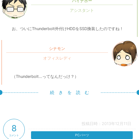
パイナポー
お、ついにThunderbolt外付けHDDをSSD換装したのですね！
シナモン
（Thunderbolt…ってなんだっけ？）
続 き を 読 む
投稿日時：2013年12月11日
8
PCパーツ
コメント