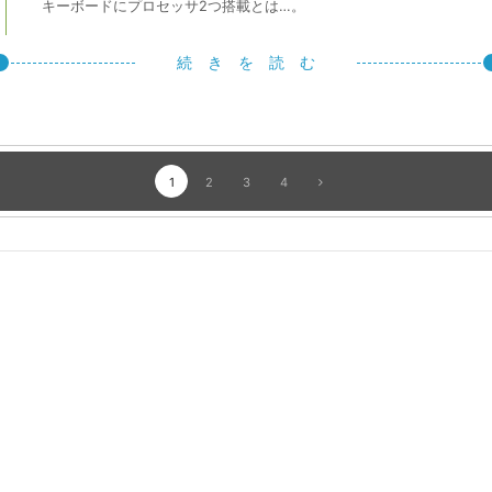
キーボードにプロセッサ2つ搭載とは…。
続 き を 読 む
1
2
3
4