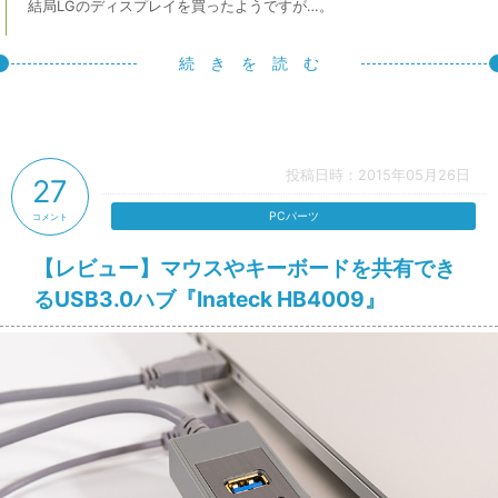
結局LGのディスプレイを買ったようですが…。
続 き を 読 む
投稿日時：2015年05月26日
27
PCパーツ
コメント
【レビュー】マウスやキーボードを共有でき
るUSB3.0ハブ『Inateck HB4009』