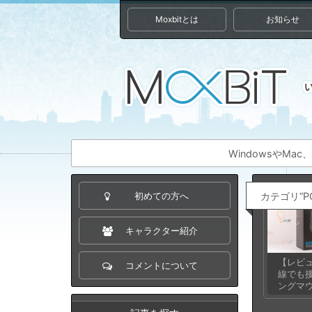
Moxbitとは
お知らせ
WindowsやM
カテゴリ“P
初めての方へ
キャラクター紹介
【レビ
コメントについて
線でも
ングマ