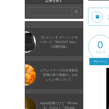
記事を探す
【レビュー】ゲーミングキ
0
ーボード『ROCCAT Isku』
（US配列版）
コメント
PCパーツ
ニチレイフーズの冷凍食品
『若鶏の香り唐揚げ』がお
いしい件について
Apple信者だけど『iPhone
6』ではなく『iPhone