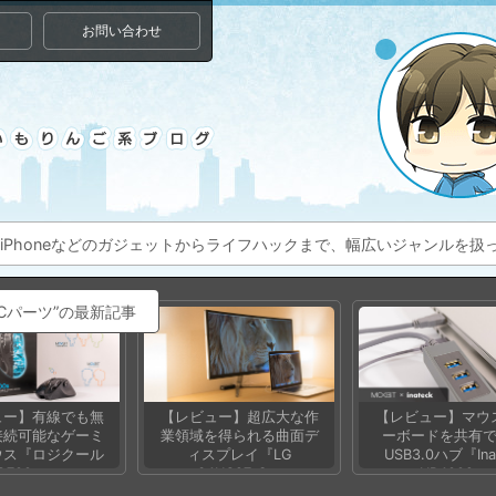
お問い合わせ
ac、iPhoneなどのガジェットからライフハックまで、幅広いジャンルを
Cパーツ”の最新記事
ュー】有線でも無
【レビュー】超広大な作
【レビュー】マウ
接続可能なゲーミ
業領域を得られる曲面デ
ーボードを共有
ウス『ロジクール
ィスプレイ『LG
USB3.0ハブ『Ina
G700s』
34UC97-S』
HB4009』