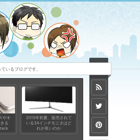
扱っているブログです。
スやキ
2015年初夏、販売されて
できる
いる34インチモニタはど
teck
れが良いのか