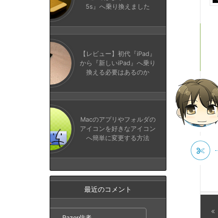
5s』へ乗り換えました
【レビュー】初代『iPad』
から『新しいiPad』へ乗り
換える必要はあるのか
Macのアプリやフォルダの
アイコンを好きなアイコン
へ簡単に変更する方法
最近のコメント
Razer信者