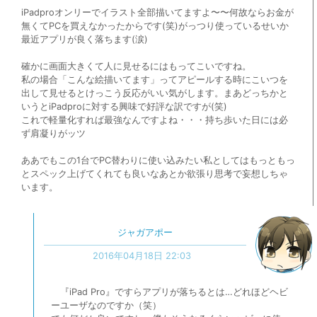
iPadproオンリーでイラスト全部描いてますよ〜〜何故ならお金が
無くてPCを買えなかったからです(笑)がっつり使っているせいか
最近アプリが良く落ちます(涙)
確かに画面大きくて人に見せるにはもってこいですね。
私の場合「こんな絵描いてます」ってアピールする時にこいつを
出して見せるとけっこう反応がいい気がします。まあどっちかと
いうとiPadproに対する興味で好評な訳ですが(笑)
これで軽量化すれば最強なんですよね・・・持ち歩いた日には必
ず肩凝りがッツ
ああでもこの1台でPC替わりに使い込みたい私としてはもっともっ
とスペック上げてくれても良いなあとか欲張り思考で妄想しちゃ
います。
ジャガアポー
2016年04月18日 22:03
『iPad Pro』ですらアプリが落ちるとは…どれほどヘビ
ーユーザなのですか（笑）