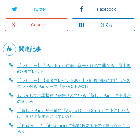
Twitter
Facebook
B!
Google＋
はてな
関連記事
【レビュー】『iPad Pro』前編：従来とは似て非なる、最上級
iOSタブレット
【レビュー】【読者プレゼントあり】360度回転に対応したス
タンド付きiPadケース『IPEVO PV-01』
もしかして地雷機種？報告されている『新しいiPad』の不具合
のまとめ
『新しいiPad』発売前に『Apple Online Store』で予約した人
は、まだ出荷すらされていない
『iPad Air』と『iPad mini』で悩む必要あるの？買うならもち
ろん…