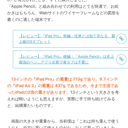
『Apple Pencil』と組み合わせての利用はとても快適で、お絵
かきはもちろん、Webサイトのワイヤーフレームなどの図形を
書くのに適した端末です。
【レビュー】『iPad Pro』前編：従来とは似て非なる、最
上級iOSタブレット
【レビュー】『iPad Pro』後編：『Apple Pencil』は史上
最強のペン…アプリ次第で液タブは不要に
13インチの『iPad Pro』の重量は 713g であり、9.7インチ
の『iPad Air 2』の重量は 437g であるため、今まで主流であ
ったiPadの2倍の重さがあります
。13インチという大きさを考
えれば軽いようにも思えますが、実際に手で持ち続けてみる
と、結構重たいものです。
画面の大きさや重量から、当初僕は「これは持ち運んで使う
よりも、自宅に置いて使うものだな」なんて思っていました。