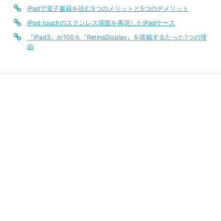
iPadで電子書籍を読む5つのメリットと5つのデメリット
iPod touchのステンレス背面を再現したiPadケース
『iPad3』が100％『RetinaDisplay』を搭載するたった1つの理
由