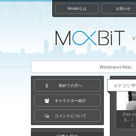
Moxbitとは
お知らせ
WindowsやM
カテゴリ“i
初めての方へ
キャラクター紹介
iPad 
コメントについて
る…！
よ