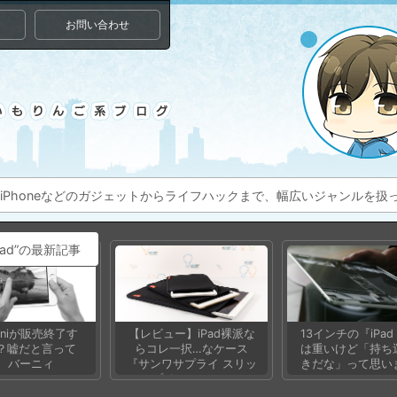
お問い合わせ
ac、iPhoneなどのガジェットからライフハックまで、幅広いジャンルを
Pad”の最新記事
miniが販売終了す
【レビュー】iPad裸派な
13インチの『iPad 
？嘘だと言って
らコレ一択…なケース
は重いけど「持ち
、バーニィ
『サンワサプライ スリッ
きだな」って思い
プインケース』