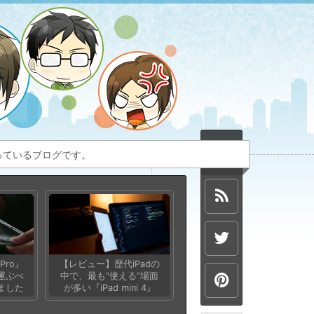
扱っているブログです。
Pro』
【レビュー】歴代iPadの
運ぶべ
中で、最も“使える”場面
ました
が多い『iPad mini 4』