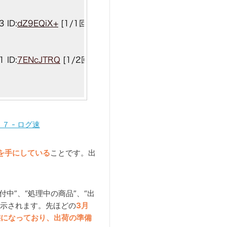
７ - ログ速
』を手にしている
ことです。出
文受付中”、“処理中の商品”、“出
表示されます。先ほどの
3月
状態になっており、出荷の準備