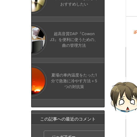
おすすめしたい
超高音質DAP『Cowon
J3』を便利に使うための、
曲の管理方法
夏場の車内温度をたった1
分で急激に冷やす方法＋5
つの対抗策
この記事への最近のコメント
ジャガアポー