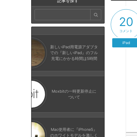
記事を探す
20
コメント
iPad
新しいiPad用電源アダプタ
での『新しいiPad』のフル
充電にかかる時間は5時間
Moxbitの一時更新停止に
ついて
Mac使用者に『iPhone5』
のホワイトモデルを激しく