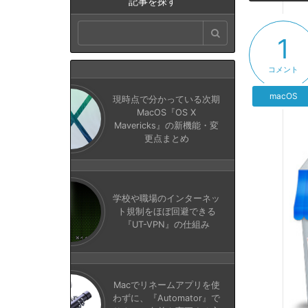
記事を探す
1
コメント
macOS
現時点で分かっている次期
MacOS『OS X
Mavericks』の新機能・変
更点まとめ
学校や職場のインターネッ
ト規制をほぼ回避できる
『UT-VPN』の仕組み
Macでリネームアプリを使
わずに、『Automator』で