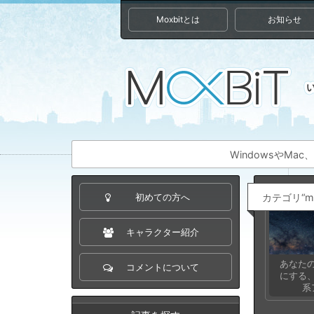
Moxbitとは
お知らせ
WindowsやM
カテゴリ“m
初めての方へ
キャラクター紹介
あなたの
コメントについて
にする
系