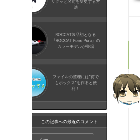
サクッと名前を変更する方
法
ROCCAT製品初となる
『ROCCAT Kone Pure』の
カラーモデルが登場
ファイルの整理には“何で
もボックス”を作ると便
利！
この記事への最近のコメント
シー