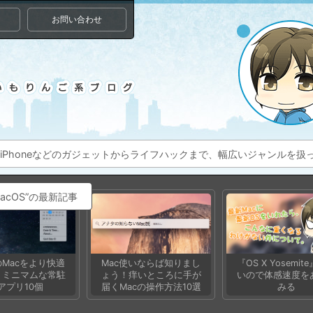
お問い合わせ
ac、iPhoneなどのガジェットからライフハックまで、幅広いジャンルを
acOS”の最新記事
Macをより快適
Mac使いならば知りまし
『OS X Yosemit
、ミニマムな常駐
ょう！痒いところに手が
いので体感速度を
アプリ10個
届くMacの操作方法10選
みる