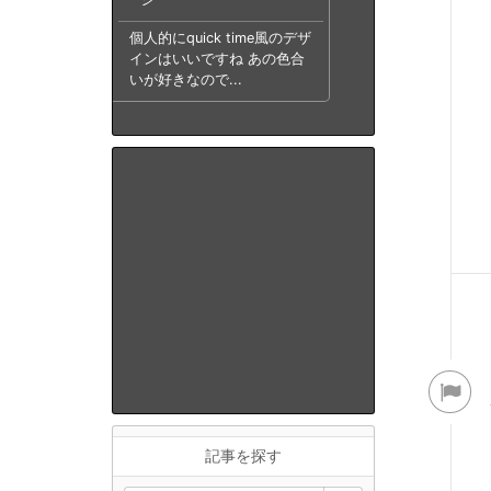
個人的にquick time風のデザ
インはいいですね あの色合
いが好きなので...
記事を探す