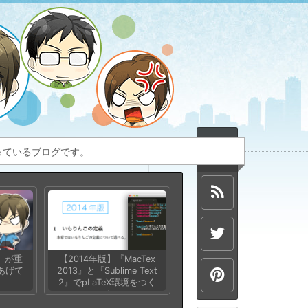
扱っているブログです。
e』が重
【2014年版】『MacTex
あげて
2013』と『Sublime Text
2』でpLaTeX環境をつく
る