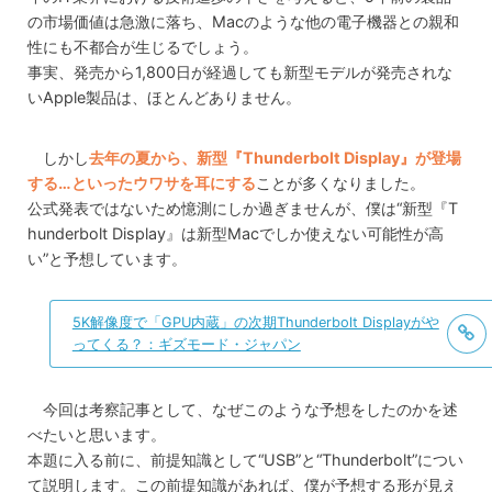
の市場価値は急激に落ち、Macのような他の電子機器との親和
性にも不都合が生じるでしょう。
事実、発売から1,800日が経過しても新型モデルが発売されな
いApple製品は、ほとんどありません。
しかし
去年の夏から、新型『Thunderbolt Display』が登場
する…といったウワサを耳にする
ことが多くなりました。
公式発表ではないため憶測にしか過ぎませんが、僕は“新型『T
hunderbolt Display』は新型Macでしか使えない可能性が高
い”と予想しています。
5K解像度で「GPU内蔵」の次期Thunderbolt Displayがや
ってくる？：ギズモード・ジャパン
今回は考察記事として、なぜこのような予想をしたのかを述
べたいと思います。
本題に入る前に、前提知識として“USB”と“Thunderbolt”につい
て説明します。この前提知識があれば、僕が予想する形が見え