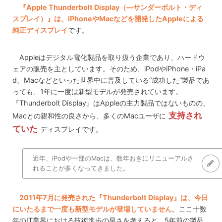
『Apple Thunderbolt Display（—サンダーボルト・ディ
スプレイ）』は、iPhoneやMacなどを開発したAppleによる
純正ディスプレイ
です。
Appleはデジタル電化製品を取り扱う企業であり、ハードウ
ェアの販売を主としています。そのため、iPodやiPhone・iPa
d、Macなどといった世界中に普及している“成功した”製品であ
っても、1年に一度は新型モデルが発売されています。
『Thunderbolt Display』はAppleの主力製品ではないものの、
支持され
Macとの親和性の良さから、多くのMacユーザに
ていた
ディスプレイです。
近年、iPodや一部のMacは、数年おきにリニューアルさ
れることが多くなってきました。
2011年7月に発売された『Thunderbolt Display』は、今日
にいたるまで一度も新型モデルが登場していません
。ここ十数
年のIT業界における技術進歩の早さを考えると、5年前の製品