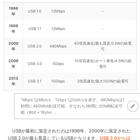
1996
USB 1.0
12Mbps
-
年
1998
USB 1.1
12Mbps
-
年
2000
40倍高速化/最も普及/2.5Wの給電
USB 2.0
480Mbps
年
可
2008
10倍高速化/ポート青色/4.5Wの給
USB 3.0
5Gbps
年
電可
2013
USB 3.1
10Gbps
2倍高速化/最大100Wの給電可
年
“Mbps”はMbit/s、“Gbps”はGbit/sを表す。480Mbpsは1
秒間に480Mbit転送可能、すなわち1秒間に60MB転送可
能（8bit＝1Byte）。
USBが最初に策定されたのは1996年、2000年に策定された
USB 2.0が最も普及しているUSBとなります。
USB 2.0からは