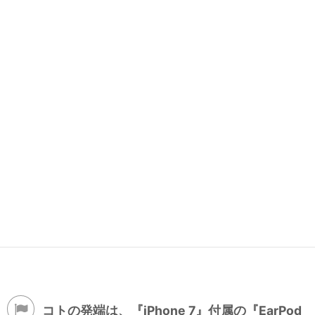
コトの発端は、『iPhone 7』付属の『EarPod