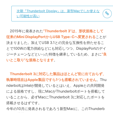
次期『Thunderbolt Display』は、新型Macでしか使えな
い可能性が高い
2015年に発表された
“Thunderbolt 3”は、形状規格として
従来のMini DisplayPortからUSB Type-Cへ変更される
ことが
決まりました。加えてUSB 3.1との完全な互換性を持たせるこ
とで100Wの電力供給などにも対応しつつ、DisplayPortのデイ
ジーチェーンなどといった特徴を継承しているため、まさに
“良
いとこ取り”な規格となります
。
Thunderbolt 3に対応した製品はほとんど世に出ておらず、
執筆時現在はApple製品ですら1つも搭載されていません
。Thu
nderboltはIntelが開発しているとはいえ、Appleとの共同開発
による規格ですし、現にMacがThunderboltポートを搭載して
いることから、必ずMacにThunderbolt 3に対応したポートを
搭載させるはずです。
今年の10月に発表されるであろう新型Macに、このThunderb