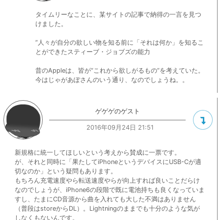
タイムリーなことに、某サイトの記事で納得の一言を見つ
けました。
”人々が自分の欲しい物を知る前に「それは何か」を知るこ
とができたスティーブ・ジョブズの能力
昔のAppleは、皆が“これから欲しがるもの”を考えていた。
今はじゃがあぽさんのいう通り、なのでしょうね。。
ゲゲゲのゲスト
2016年09月24日 21:51
新規格に統一してほしいという考えから賛成に一票です。
が、それと同時に「果たしてiPhoneというデバイスにUSB-Cが適
切なのか」という疑問もあります。
もちろん充電速度やら転送速度やらが向上すれば良いことだらけ
なのでしょうが、iPhone6の段階で既に電池持ちも良くなっていま
すし、たまにCD音源から曲を入れても大した不満はありません
（普段はstoreからDL）。Lightningのままでも十分のような気が
しなくもないんです。