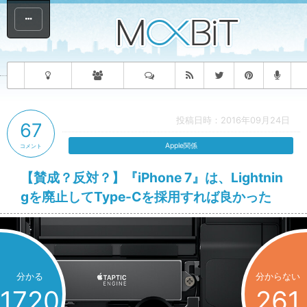
投稿日時：2016年09月24日
67
Apple関係
コメント
【賛成？反対？】『iPhone 7』は、Lightnin
gを廃止してType-Cを採用すれば良かった
分かる
分からない
1720
261