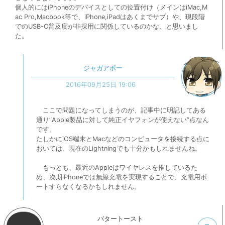
個人的にはiPhoneのデバイスとしての位置付け（メインはiMac,M
ac Pro,Macbook等で、iPhone,iPadはあくまでサブ）や、現段階
でのUSB-C普及度が非採用に関係しているのかな、と思いまし
た。
ジャガアポー
2016年09月25日 19:06
ここで問題になってしまうのが、記事中に明記してある
通り“Apple製品に対して純正イヤフォンが使えない”点なん
です。
たしかにiOS端末とMacなどのコンピュータを接続する点に
おいては、現在のLightningでも十分かもしれませんね。
もっとも、最近のAppleはワイヤレスを推しているた
め、次期iPhoneでは無線充電を実現することで、充電用ポ
ートすらなくなるかもしれません。
バタートースト