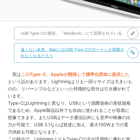
USB Type-Cの形状。『MacBook』にて採用されている。
遠くない未来、MacにはUSB Type-Cのポートしか搭載さ
れなくなるだろう
実は
このType-C、Appleが開発して標準化団体に提供した
という話があります。Lightningよりも一回りサイズは大きいも
のの、リバーシブルなどといった特徴的な部分は引き継がれて
います。
Type-CはLightningと異なり、USBという国際規格の形状規格
であるため、Apple製品以外でも自由に使われることが容易に
想像できます。またUSBはデータ通信以外にも音声や映像の出
力が可能で、USB 3.1ならば前述に加え、最大100Wまでの電
力供給も可能となります。
この時点で、LightningよりもType-Cの方が汎用性に優れた形