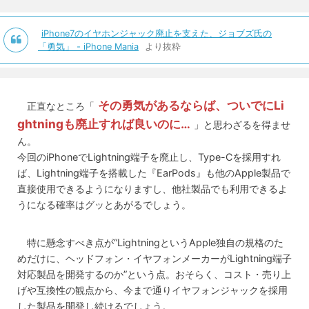
iPhone7のイヤホンジャック廃止を支えた、ジョブズ氏の
「勇気」 - iPhone Mania
より抜粋
その勇気があるならば、ついでにLi
正直なところ「
ghtningも廃止すれば良いのに…
」と思わざるを得ませ
ん。
今回のiPhoneでLightning端子を廃止し、Type-Cを採用すれ
ば、Lightning端子を搭載した『EarPods』も他のApple製品で
直接使用できるようになりますし、他社製品でも利用できるよ
うになる確率はグッとあがるでしょう。
特に懸念すべき点が“LightningというApple独自の規格のた
めだけに、ヘッドフォン・イヤフォンメーカーがLightning端子
対応製品を開発するのか”という点。おそらく、コスト・売り上
げや互換性の観点から、今まで通りイヤフォンジャックを採用
した製品を開発し続けるでしょう。