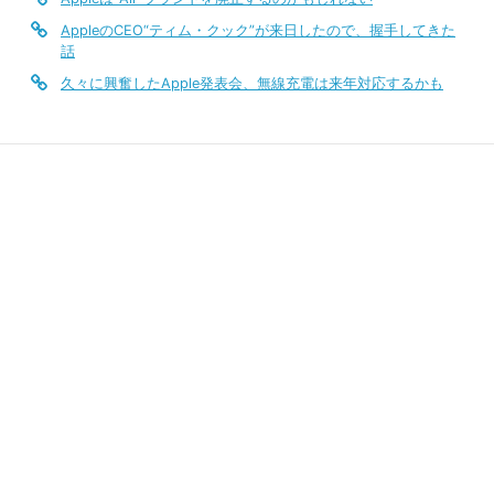
AppleのCEO“ティム・クック”が来日したので、握手してきた
話
久々に興奮したApple発表会、無線充電は来年対応するかも