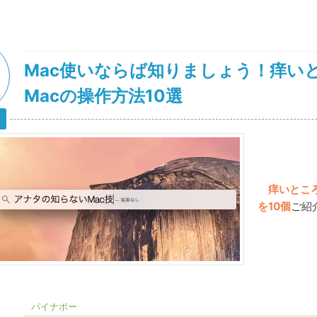
Mac使いならば知りましょう！痒い
Macの操作方法10選
痒いとこ
を10個
ご紹
パイナポー