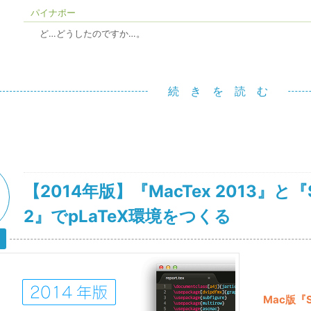
パイナポー
ど…どうしたのですか…。
続 き を 読 む
【2014年版】『MacTex 2013』と『Su
2』でpLaTeX環境をつくる
Mac版『Su