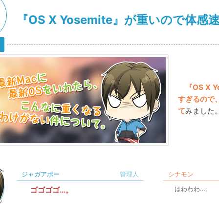
『OS X Yosemite』が重いので体
『OS X 
すぎるので
て
みました
ジャガアポー
シナモン
ゴゴゴゴ…。
はわわわ…。