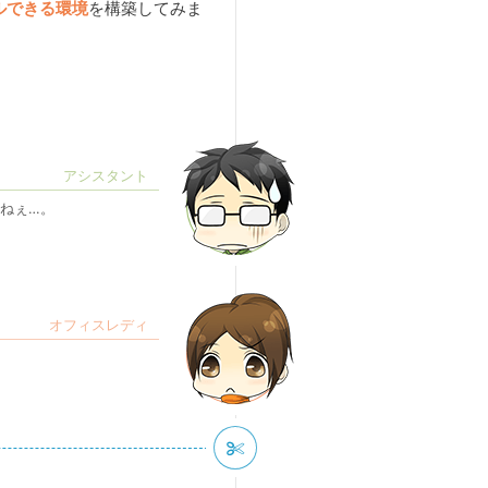
ルできる環境
を構築してみま
ねぇ…。