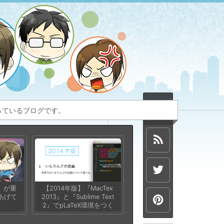
扱っているブログです。
e』が重
【2014年版】『MacTex
あげて
2013』と『Sublime Text
2』でpLaTeX環境をつく
る