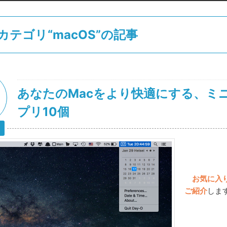
カテゴリ“macOS”の記事
あなたのMacをより快適にする、ミ
プリ10個
お気に入り
ご紹介
しま