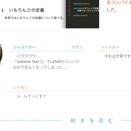
をコンパイ
した。
ジャガアポー
パイナポー
ハワワワワ…。
それは大変です
『Sublime Text 2』でLaTeXのコンパイ
ルができなくなってしまった…。
シナモン
ら…らてっくす？
続 き を 読 む