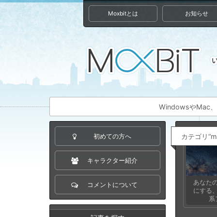
Moxbitとは
お知らせ
WindowsやM
カテゴリ“m
初めての方へ
キャラクター紹介
あなたの
コメントについて
にする
系