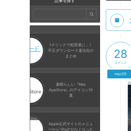
記事を探す
1クリックで犯罪者に…！
28
不正ダウンロード違法化の
まとめ
コメント
macOS
素晴らしい『Mac
AppStore』のアイコン10
選
Apple公式サイトのメニュ
ーから“iPod”がなくなった